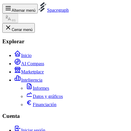
Spacegraph
Alternar menú
es
Cerrar menú
Explorar
Inicio
AI Compass
Marketplace
Inteligencia
Informes
Datos y gráficos
Financiación
Cuenta
Iniciar sesión