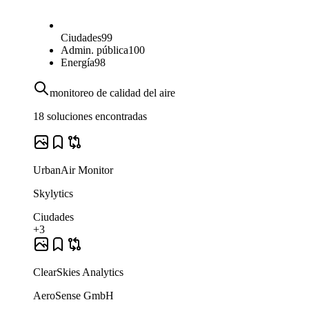
Ciudades
99
Admin. pública
100
Energía
98
monitoreo de calidad del aire
18 soluciones encontradas
UrbanAir Monitor
Skylytics
Ciudades
+3
ClearSkies Analytics
AeroSense GmbH