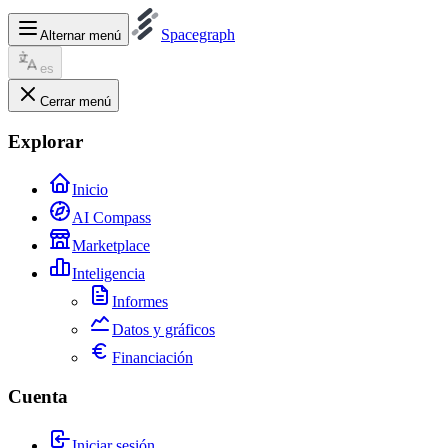
Spacegraph
Alternar menú
es
Cerrar menú
Explorar
Inicio
AI Compass
Marketplace
Inteligencia
Informes
Datos y gráficos
Financiación
Cuenta
Iniciar sesión