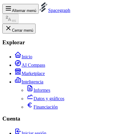
Spacegraph
Alternar menú
es
Cerrar menú
Explorar
Inicio
AI Compass
Marketplace
Inteligencia
Informes
Datos y gráficos
Financiación
Cuenta
Iniciar sesión