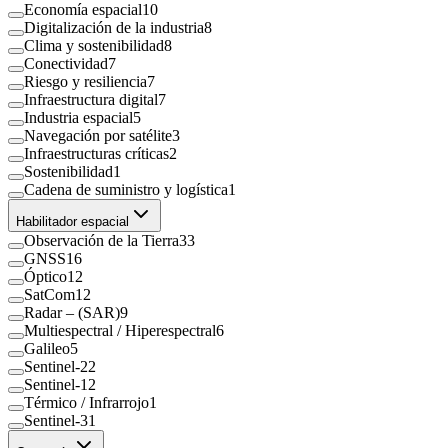
Economía espacial
10
Digitalización de la industria
8
Clima y sostenibilidad
8
Conectividad
7
Riesgo y resiliencia
7
Infraestructura digital
7
Industria espacial
5
Navegación por satélite
3
Infraestructuras críticas
2
Sostenibilidad
1
Cadena de suministro y logística
1
Habilitador espacial
Observación de la Tierra
33
GNSS
16
Óptico
12
SatCom
12
Radar – (SAR)
9
Multiespectral / Hiperespectral
6
Galileo
5
Sentinel-2
2
Sentinel-1
2
Térmico / Infrarrojo
1
Sentinel-3
1