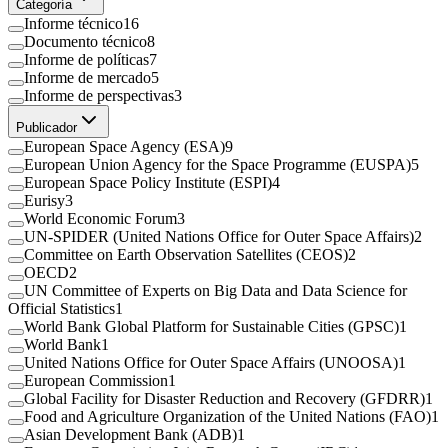
Categoría
Informe técnico
16
Documento técnico
8
Informe de políticas
7
Informe de mercado
5
Informe de perspectivas
3
Publicador
European Space Agency (ESA)
9
European Union Agency for the Space Programme (EUSPA)
5
European Space Policy Institute (ESPI)
4
Eurisy
3
World Economic Forum
3
UN-SPIDER (United Nations Office for Outer Space Affairs)
2
Committee on Earth Observation Satellites (CEOS)
2
OECD
2
UN Committee of Experts on Big Data and Data Science for
Official Statistics
1
World Bank Global Platform for Sustainable Cities (GPSC)
1
World Bank
1
United Nations Office for Outer Space Affairs (UNOOSA)
1
European Commission
1
Global Facility for Disaster Reduction and Recovery (GFDRR)
1
Food and Agriculture Organization of the United Nations (FAO)
1
Asian Development Bank (ADB)
1