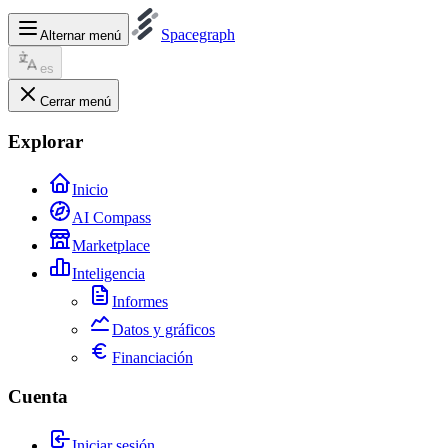
Spacegraph
Alternar menú
es
Cerrar menú
Explorar
Inicio
AI Compass
Marketplace
Inteligencia
Informes
Datos y gráficos
Financiación
Cuenta
Iniciar sesión