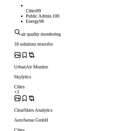
Cities
99
Public Admin.
100
Energy
98
air quality monitoring
18 solutions trouvées
UrbanAir Monitor
Skylytics
Cities
+3
ClearSkies Analytics
AeroSense GmbH
Cities