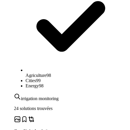
Agriculture
98
Cities
99
Energy
98
irrigation monitoring
24 solutions trouvées