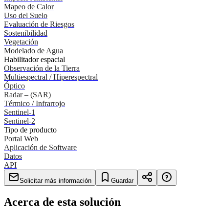
Mapeo de Calor
Uso del Suelo
Evaluación de Riesgos
Sostenibilidad
Vegetación
Modelado de Agua
Habilitador espacial
Observación de la Tierra
Multiespectral / Hiperespectral
Óptico
Radar – (SAR)
Térmico / Infrarrojo
Sentinel-1
Sentinel-2
Tipo de producto
Portal Web
Aplicación de Software
Datos
API
Solicitar más información
Guardar
Acerca de esta solución