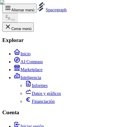
Spacegraph
Alternar menú
es
Cerrar menú
Explorar
Inicio
AI Compass
Marketplace
Inteligencia
Informes
Datos y gráficos
Financiación
Cuenta
Iniciar sesión