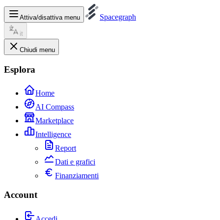
Spacegraph
Attiva/disattiva menu
it
Chiudi menu
Esplora
Home
AI Compass
Marketplace
Intelligence
Report
Dati e grafici
Finanziamenti
Account
Accedi